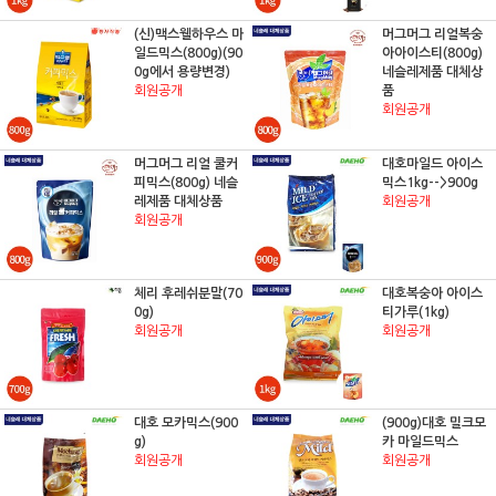
(신)맥스웰하우스 마
머그머그 리얼복숭
일드믹스(800g)(90
아아이스티(800g)
0g에서 용량변경)
네슬레제품 대체상
회원공개
품
회원공개
머그머그 리얼 쿨커
대호마일드 아이스
피믹스(800g) 네슬
믹스1kg-->900g
레제품 대체상품
회원공개
회원공개
체리 후레쉬분말(70
대호복숭아 아이스
0g)
티가루(1kg)
회원공개
회원공개
대호 모카믹스(900
(900g)대호 밀크모
g)
카 마일드믹스
회원공개
회원공개