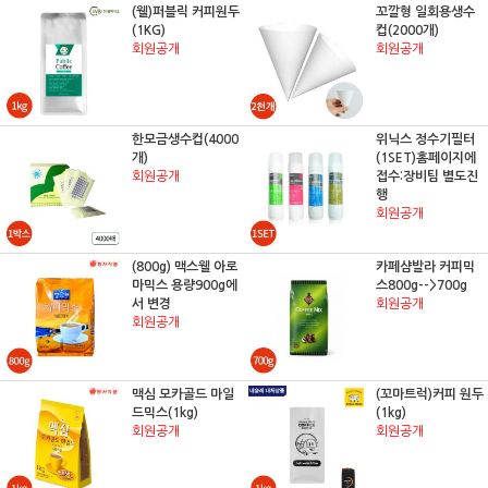
(웰)퍼블릭 커피원두
꼬깔형 일회용생수
(1KG)
컵(2000개)
회원공개
회원공개
한모금생수컵(4000
위닉스 정수기필터
개)
(1SET)홈페이지에
회원공개
접수:장비팀 별도진
행
회원공개
(800g) 맥스웰 아로
카페샴발라 커피믹
마믹스 용량900g에
스800g-->700g
서 변경
회원공개
회원공개
맥심 모카골드 마일
(꼬마트럭)커피 원두
드믹스(1kg)
(1kg)
회원공개
회원공개