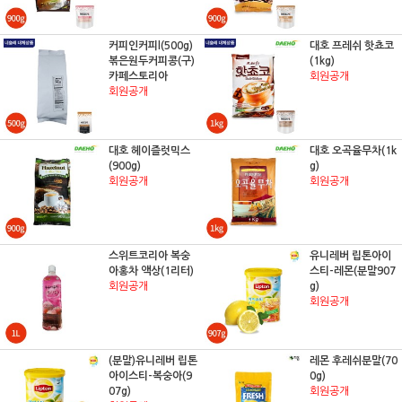
커피인커피l(500g)
대호 프레쉬 핫쵸코
볶은원두커피콩(구)
(1kg)
카페스토리아
회원공개
회원공개
대호 헤이즐럿믹스
대호 오곡율무차(1k
(900g)
g)
회원공개
회원공개
스위트코리아 복숭
유니레버 립톤아이
아홍차 액상(1리터)
스티-레몬(분말907
회원공개
g)
회원공개
(분말)유니레버 립톤
레몬 후레쉬분말(70
아이스티-복숭아(9
0g)
07g)
회원공개