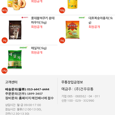
회원공개
롯데블랙쿠키 분태
대호복숭아홍차(1k
파우더(1kg)
g)
회원공개
회원공개
매실차(1kg)
회원공개
고객센터
무통장입금정보
배송문의(물류): 010-6447-6444
예금주 : (주)건우유통
주문문의(건우): 1899-3407
기업 085 - 088582 - 04 - 011
장비문의: 홈페이지 메인배너에 접수
신한 100 - 029 - 332990
상담시간: 월-금 09:00-17:00
점심시간: 물류(12:00-13:00),
건우(12:30-13:30)