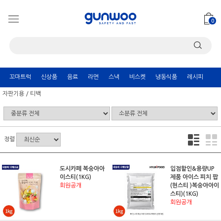
0
꼬마트럭
신상품
음료
라면
스낵
비스켓
냉동식품
레시피
자판기용 / 티백
정렬
도시카페 복숭아아
입점할인&용량UP
이스티(1KG)
제품 아이스 피치 팝
회원공개
(현스티 )복숭아아이
스티)(1KG)
회원공개