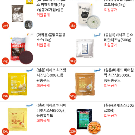
스 짜장맛분말(25g
르드레싱(2kg)
x낱봉20개입)실온
회원공개
회원공개
(아워홈)불닭볶음용
(동원H)비셰프 콘소
소스(2kg)
메맛씨즈닝(500g)
회원공개
회원공개
(실온)비셰프 치즈맛
(실온)비셰프 버터갈
시즈닝(500G)_동
릭 시즈닝(500g)_
원홈푸드
동원홈푸드
회원공개
회원공개
(실온)비셰프 허니버
(실온)로제소스(30g
터맛시즈닝(500g)_
x20봉)
동원홈푸드
회원공개
회원공개