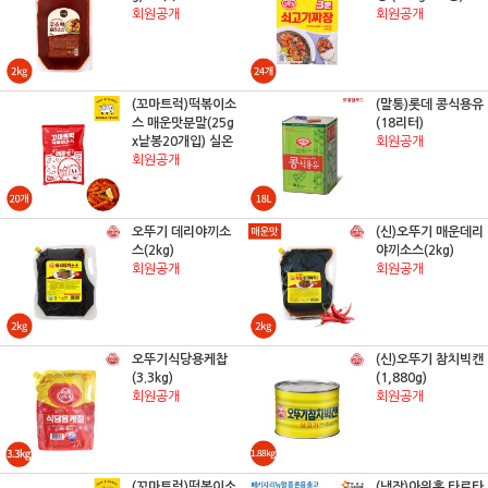
회원공개
회원공개
(꼬마트럭)떡볶이소
(말통)롯데 콩식용유
스 매운맛분말(25g
(18리터)
x낱봉20개입) 실온
회원공개
회원공개
오뚜기 데리야끼소
(신)오뚜기 매운데리
스(2kg)
야끼소스(2kg)
회원공개
회원공개
오뚜기식당용케찹
(신)오뚜기 참치빅캔
(3.3kg)
(1,880g)
회원공개
회원공개
(꼬마트럭)떡볶이소
(냉장)아워홈 타르타