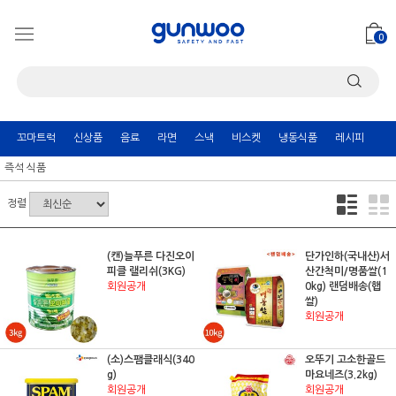
0
꼬마트럭
신상품
음료
라면
스낵
비스켓
냉동식품
레시피
즉석 식품
정렬
(캔)늘푸른 다진오이
단가인하(국내산)서
피클 랠리쉬(3KG)
산간척미/명품쌀(1
회원공개
0kg) 랜덤배송(햅
쌀)
회원공개
(소)스팸클래식(340
오뚜기 고소한골드
g)
마요네즈(3.2kg)
회원공개
회원공개