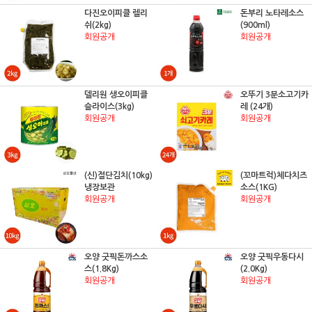
다진오이피클 렐리
돈부리 노타레소스
쉬(2kg)
(900ml)
회원공개
회원공개
델리원 생오이피클
오뚜기 3분소고기카
슬라이스(3kg)
레 (24개)
회원공개
회원공개
(신)절단김치(10kg)
(꼬마트럭)체다치즈
냉장보관
소스(1KG)
회원공개
회원공개
오양 굿픽돈까스소
오양 굿픽우동다시
스(1.8Kg)
(2.0Kg)
회원공개
회원공개