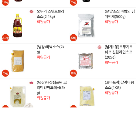
오뚜기 스위트칠리
(분말소스)마법의 김
소스(2.1kg)
치찌개(500g)
회원공개
회원공개
(냉장)빅벅소스(2k
(낱개1봉)오뚜기오
g)
쉐프 진한라면스프
회원공개
(285g)
회원공개
(냉장)대상쉐프원 크
(꼬마트럭)갈릭디핑
리미양파드레싱(2k
소스(1KG)
g)
회원공개
회원공개
오뚜기 허니머스타
소와나무슬라이스치
드 드레싱(2kg)
즈(100매)
회원공개
회원공개