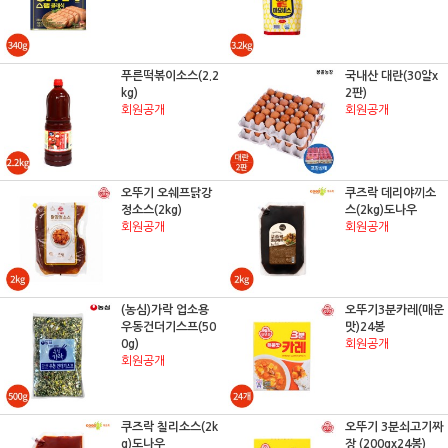
푸른떡볶이소스(2.2
국내산 대란(30알x
kg)
2판)
회원공개
회원공개
오뚜기 오쉐프닭강
쿠즈락 데리야끼소
정소스(2kg)
스(2kg)도나우
회원공개
회원공개
(농심)가락 업소용
오뚜기3분카레(매운
우동건더기스프(50
맛)24봉
0g)
회원공개
회원공개
쿠즈락 칠리소스(2k
오뚜기 3분쇠고기짜
g)도나우
장 (200gx24봉)