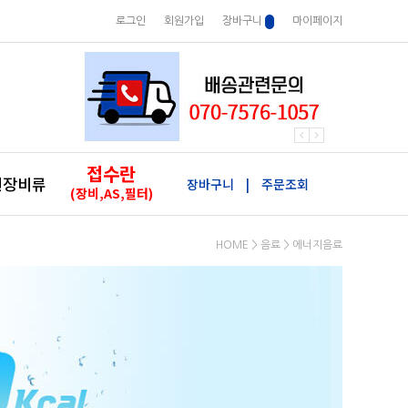
로그인
회원가입
장바구니
마이페이지
접수란
원장비류
장바구니
|
주문조회
(장비,AS,필터)
HOME
>
음료
>
에너지음료