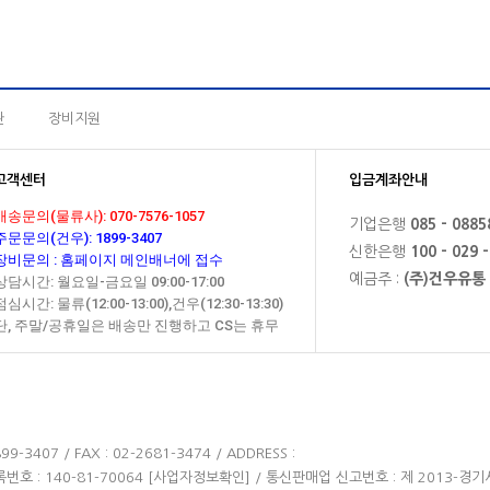
관
장비지원
고객센터
입금계좌안내
배송문의(물류사): 070-7576-1057
기업은행
085 - 0885
주문문의(건우): 1899-3407
신한은행
100 - 029 
장비문의 : 홈페이지 메인배너에 접수
예금주 :
(주)건우유통
상담시간: 월요일-금요일 09:00-17:00
점심시간: 물류(12:00-13:00),건우(12:30-13:30)
단, 주말/공휴일은 배송만 진행하고 CS는 휴무
-3407 / FAX : 02-2681-3474 / ADDRESS :
번호 : 140-81-70064
[사업자정보확인]
/ 통신판매업 신고번호 : 제 2013-경기