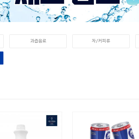
과즙음료
차/커피류