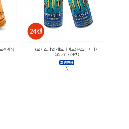
)오렌지색
(오지스타일 레모네이드)몬스터에너지
(355mlx24캔)