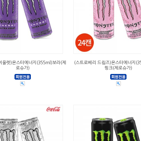
이올렛)몬스터에너지(355ml)보라(제
(스트로베리 드림즈)몬스터에너지(355
로슈가)
핑크(제로슈가)