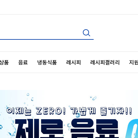
상품
음료
냉동식품
레시피
레시피갤러리
지