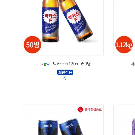
박카스F(120ml)50병
더