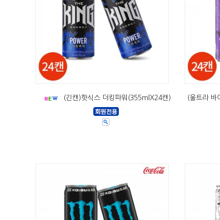
(긴캔)핫식스 더킹파워(355mlX24캔)
(울트라 바