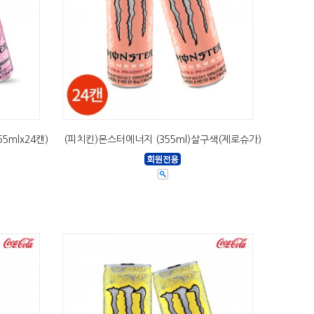
mlx24캔)
(피치킨)몬스터에너지 (355ml)살구색(제로슈가)