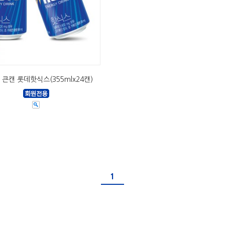
큰캔 롯데핫식스(355mlx24캔)
1