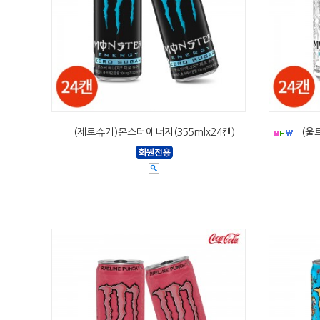
(제로슈거)몬스터에너지(355mlx24캔)
(울