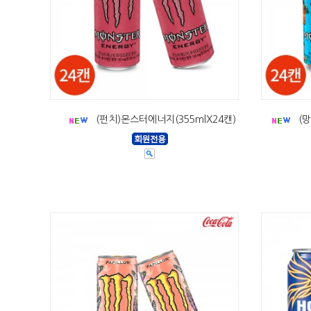
(펀치)몬스터에너지(355mlX24캔)
(망