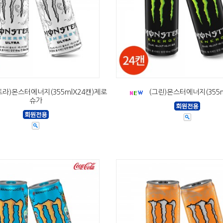
트라)몬스터에너지(355mlX24캔)제로
(그린)몬스터에너지(355m
슈가