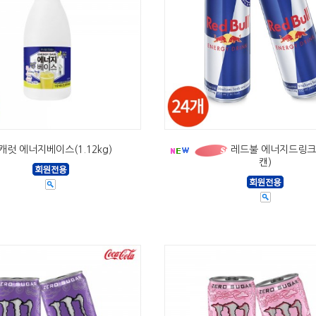
캐럿 에너지베이스(1.12kg)
레드불 에너지드링크(3
캔)