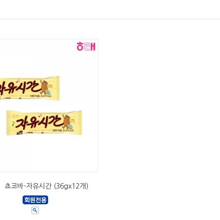
쵸코바-자유시간 (36gx12개)