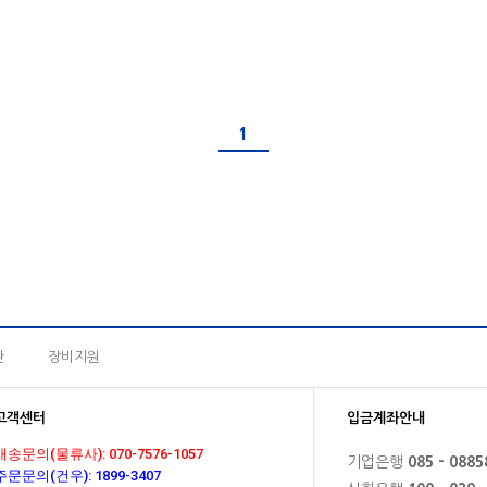
1
관
장비지원
고객센터
입금계좌안내
배송문의(물류사): 070-7576-1057
기업은행
085 - 0885
주문문의(건우): 1899-3407