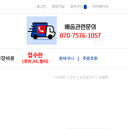
로그인
회원가입
장바구니
마이페이지
접수란
원장비류
장바구니
|
주문조회
(장비,AS,필터)
HOME
>
간식 / 군것질거리
>
쵸콜렛