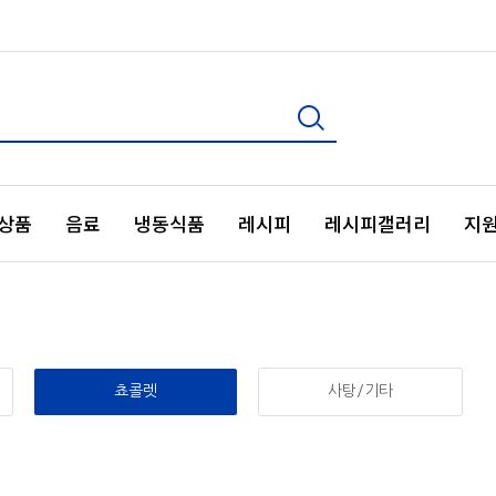
상품
음료
냉동식품
레시피
레시피갤러리
지
쵸콜렛
사탕/기타