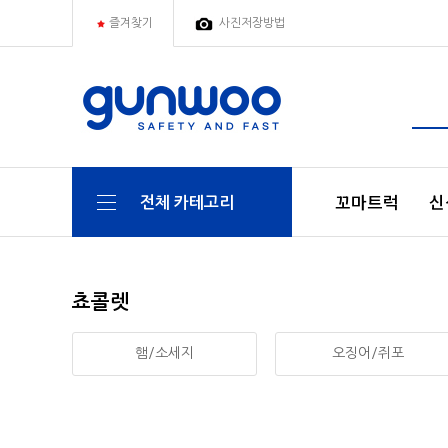
즐겨찾기
사진저장방법
꼬마트럭
신
전체 카테고리
쵸콜렛
햄/소세지
오징어/쥐포