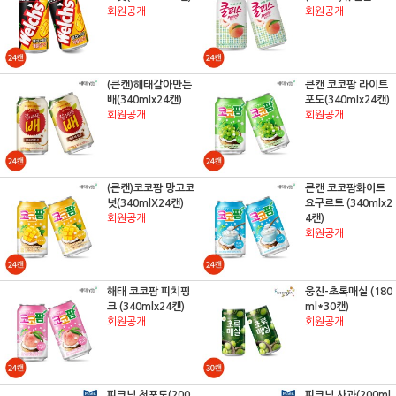
회원공개
회원공개
(큰캔)해태갈아만든
큰캔 코코팜 라이트
배(340mlx24캔)
포도(340mlx24캔)
회원공개
회원공개
(큰캔)코코팜 망고코
큰캔 코코팜화이트
넛(340mlX24캔)
요구르트 (340mlx2
회원공개
4캔)
회원공개
해태 코코팜 피치핑
웅진-초록매실 (180
크 (340mlx24캔)
ml*30캔)
회원공개
회원공개
피크닉 청포도(200
피크닉 사과(200ml