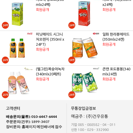
mlx24팩)
x24팩)
회원공개
회원공개
미닛메이드 시그니
일화 한라봉에이드
처오렌지 (350ml x
(350mlx24캔)
24PT)
회원공개
회원공개
(웰그린)복숭아녹차
큰캔 포도봉봉(340
(340mlx20페트)
mlx24캔)
회원공개
회원공개
고객센터
무통장입금정보
배송문의(물류): 010-6447-6444
예금주 : (주)건우유통
주문문의(건우): 1899-3407
기업 085 - 088582 - 04 - 011
장비문의: 홈페이지 메인배너에 접수
신한 100 - 029 - 332990