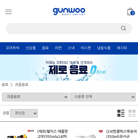
0
꼬마트럭
신상품
음료
라면
스낵
비스켓
냉동식품
레시피
음료
과즙음료
정렬
(제로)웰치스 애플망
(24캔)쿨피스복숭아
고맛(355mlx24캔)
(350ml)유산균