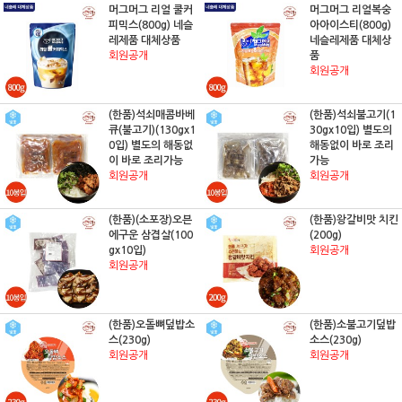
머그머그 리얼 쿨커
머그머그 리얼복숭
피믹스(800g) 네슬
아아이스티(800g)
레제품 대체상품
네슬레제품 대체상
회원공개
품
회원공개
(한품)석쇠매콤바베
(한품)석쇠불고기(1
큐(불고기)(130gx1
30gx10입) 별도의
0입) 별도의 해동없
해동없이 바로 조리
이 바로 조리가능
가능
회원공개
회원공개
(한품)(소포장)오븐
(한품)왕갈비맛 치킨
에구운 삼겹살(100
(200g)
gx10입)
회원공개
회원공개
(한품)오돌뼈덮밥소
(한품)소불고기덮밥
스(230g)
소스(230g)
회원공개
회원공개