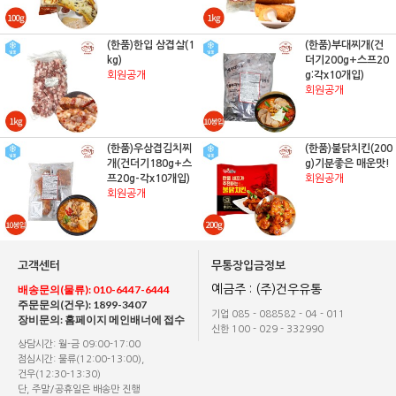
(한품)한입 삼겹살(1
(한품)부대찌개(건
kg)
더기200g+스프20
회원공개
g:각x10개입)
회원공개
(한품)우삼겹김치찌
(한품)불닭치킨(200
개(건더기180g+스
g)기분좋은 매운맛!
프20g-각x10개입)
회원공개
회원공개
고객센터
무통장입금정보
배송문의(물류): 010-6447-6444
예금주 : (주)건우유통
주문문의(건우): 1899-3407
기업 085 - 088582 - 04 - 011
장비문의: 홈페이지 메인배너에 접수
신한 100 - 029 - 332990
상담시간: 월-금 09:00-17:00
점심시간: 물류(12:00-13:00),
건우(12:30-13:30)
단, 주말/공휴일은 배송만 진행