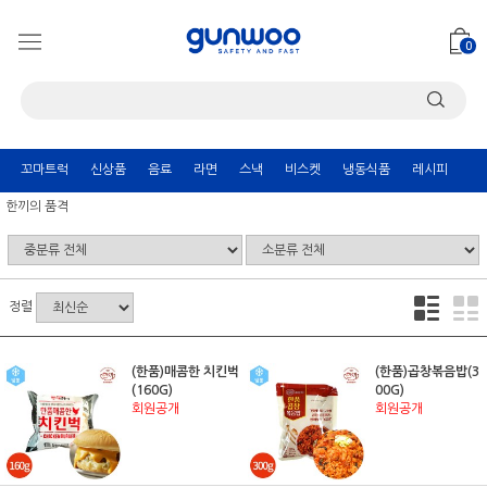
0
꼬마트럭
신상품
음료
라면
스낵
비스켓
냉동식품
레시피
한끼의 품격
정렬
(한품)매콤한 치킨벅
(한품)곱창볶음밥(3
(160G)
00G)
회원공개
회원공개