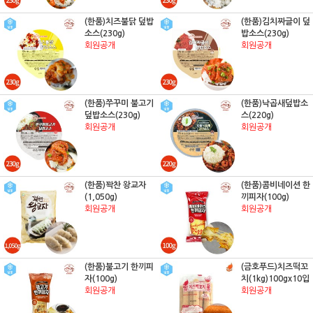
(한품)치즈불닭 덮밥
(한품)김치짜글이 덮
소스(230g)
밥소스(230g)
회원공개
회원공개
(한품)쭈꾸미 불고기
(한품)낙곱새덮밥소
덮밥소스(230g)
스(220g)
회원공개
회원공개
(한품)꽉찬 왕교자
(한품)콤비네이션 한
(1,050g)
끼피자(100g)
회원공개
회원공개
(한품)불고기 한끼피
(금호푸드)치즈떡꼬
자(100g)
치(1kg)100gx10입
회원공개
회원공개