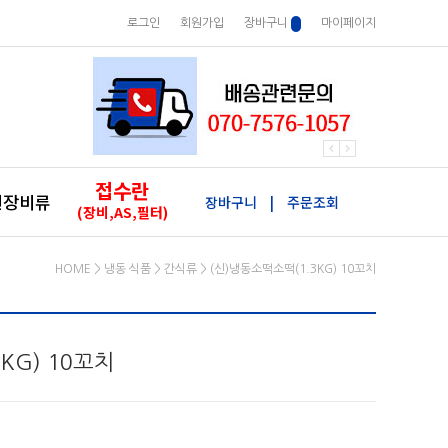
로그인
회원가입
장바구니
마이페이지
접수란
원장비류
장바구니
|
주문조회
(장비,AS,필터)
HOME
>
냉동 식품
>
간식류
> (신)냉동소떡소떡(1.3KG) 10꼬치
KG) 10꼬치