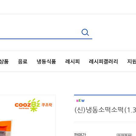
상품
음료
냉동식품
레시피
레시피갤러리
지
(신)냉동소떡소떡(1.3
판매가