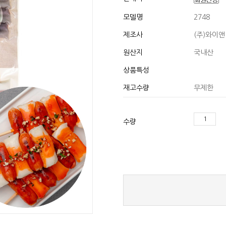
모델명
2748
제조사
(주)와이
원산지
국내산
상품특성
재고수량
무제한
수량