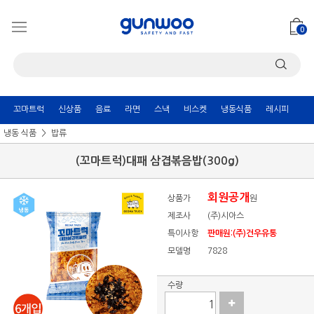
0
꼬마트럭
신상품
음료
라면
스낵
비스켓
냉동식품
레시피
냉동 식품
밥류
(꼬마트럭)대패 삼겹볶음밥(300g)
회원공개
상품가
원
제조사
(주)시아스
특이사항
판매원:(주)건우유통
모델명
7828
수량