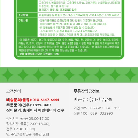
고객센터
무통장입금정보
배송문의(물류): 010-6447-6444
예금주 : (주)건우유통
주문문의(건우): 1899-3407
기업 085 - 088582 - 04 - 011
장비문의: 홈페이지 메인배너에 접수
신한 100 - 029 - 332990
상담시간: 월-금 09:00-17:00
점심시간: 물류(12:00-13:00),
건우(12:30-13:30)
단, 주말/공휴일은 배송만 진행