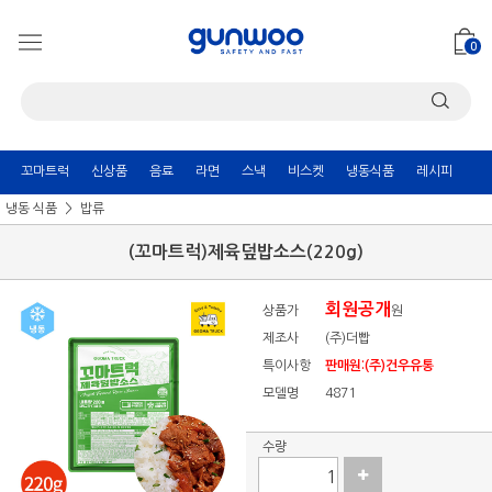
0
꼬마트럭
신상품
음료
라면
스낵
비스켓
냉동식품
레시피
냉동 식품
밥류
(꼬마트럭)제육덮밥소스(220g)
회원공개
상품가
원
제조사
(주)더빱
특이사항
판매원:(주)건우유통
모델명
4871
수량