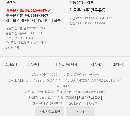
고객센터
무통장입금정보
배송문의(물류): 010-6447-6444
예금주 : (주)건우유통
주문문의(건우): 1899-3407
기업 085 - 088582 - 04 - 011
장비문의: 홈페이지 메인배너에 접수
신한 100 - 029 - 332990
상담시간: 월-금 09:00-17:00
점심시간: 물류(12:00-13:00),
건우(12:30-13:30)
단, 주말/공휴일은 배송만 진행
CS는 휴무
회사소개
이용안내
개인정보 처리방침
이용약관
고객센터
COMPANY : (주)건우유통 / OWNER : 문정옥
CALL CENTER : 1899-3407(점심시간 13:00~14:00)/ FAX : 02-2681-3474
ADDRESS :
개인정보관리책임자 : 운영자 (rjsdn3407@naver.com)
사업자등록번호 : 140-81-70064
[사업자정보확인]
통신판매업 신고번호 : 제 2013-경기시흥-8호
사업자정보확인
PC버전
Copyright(c)by elecshop. All rights reserved