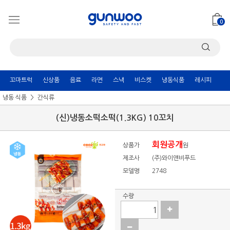
0
꼬마트럭
신상품
음료
라면
스낵
비스켓
냉동식품
레시피
냉동 식품
간식류
(신)냉동소떡소떡(1.3KG) 10꼬치
회원공개
상품가
원
제조사
(주)와이앤비푸드
모델명
2748
수량